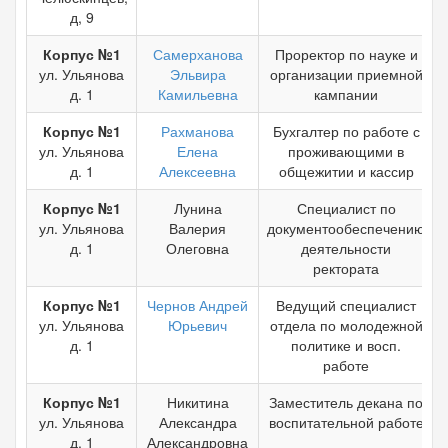
д, 9
Корпус №1
Самерханова
Проректор по науке и
ул. Ульянова
Эльвира
организации приемной
д. 1
Камильевна
кампании
Корпус №1
Рахманова
Бухгалтер по работе с
ул. Ульянова
Елена
проживающими в
д. 1
Алексеевна
общежитии и кассир
Корпус №1
Лунина
Специалист по
ул. Ульянова
Валерия
документообеспечению
д. 1
Олеговна
деятельности
ректората
Корпус №1
Чернов Андрей
Ведущий специалист
ул. Ульянова
Юрьевич
отдела по молодежной
д. 1
политике и восп.
работе
Корпус №1
Никитина
Заместитель декана по
ул. Ульянова
Александра
воспитательной работе
д. 1
Александровна