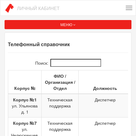
ЛИЧНЫЙ КАБИНЕТ
Tog
nav
МЕНЮ
Телефонный справочник
Поиск:
ФИО /
Организация /
Корпус №
Отдел
Должность
Корпус №
ФИО /
Должность
Корпус №1
Техническая
Диспетчер
Организация /
ул. Ульянова
поддержка
Отдел
д. 1
Корпус №7
Техническая
Диспетчер
ул.
поддержка
Челюскинцев,