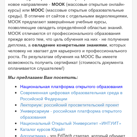
новое направление -
МООК
(массовые открытые онлайн-
курсы) или
МООС
(массовые открытые образовательные
среды). В отличие от сайтов с отдельными видеолекциями,
МООК предлагают завершённые учебные курсы,
позволяющие овладеть определённой областью знаний.
МООК отличаются от профессионального образования
прежде всего тем, что цель обучения на них - не получение
диплома, а
овладение конкретными знаниями
, которых
человеку не хватает для карьерного и профессионального
роста. По результатам обучения на МООС Вы имеете
возможность получить сертификат (стоимость документа
оплачивается слушателем!)
Мы предлагаем
Вам
посетить:
Национальная платформа открытого образования
Современная цифровая образовательная среда в
Российской Федерации
Лекториум: российский просветительский проект
Универсариум
- российская платформа открытого
образования
Национальный Открытый Университет «ИНТУИТ»
Каталог курсов Юрайт
Алгоритмика
- это EdTech стартап, который обучает