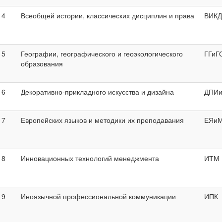
4
Всеобщей истории, классических дисциплин и права
ВИКД
5
Географии, географического и геоэкологического
ГГиГ
образования
6
Декоративно-прикладного искусства и дизайна
ДПИ
7
Европейских языков и методики их преподавания
ЕЯи
8
Инновационных технологий менеджмента
ИТМ
9
Иноязычной профессиональной коммуникации
ИПК