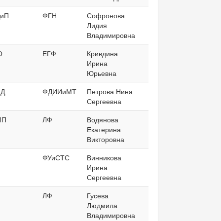
иП
ФГН
Софронова
Лидия
Владимировна
О
ЕГФ
Кривдина
Ирина
Юрьевна
иД
ФДИИиМТ
Петрова Нина
Сергеевна
МП
ЛФ
Водянова
Екатерина
Викторовна
ФУиСТС
Винникова
Ирина
Сергеевна
ЛФ
Гусева
Людмила
Владимировна