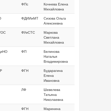
ФПс
Кочнева Елена
Михайловна
О
ФДИИиМТ
Сизова Ольга
Алексеевна
УОС
ФУиСТС
Маркова
Светлана
Михайловна
ДиНО
ФП
Белинова
Наталья
Владимировна
Р
ФГН
Бударагина
Елена
Ивановна
ЛФ
Шевелева
Татьяна
Николаевна
ФГН
Маринина