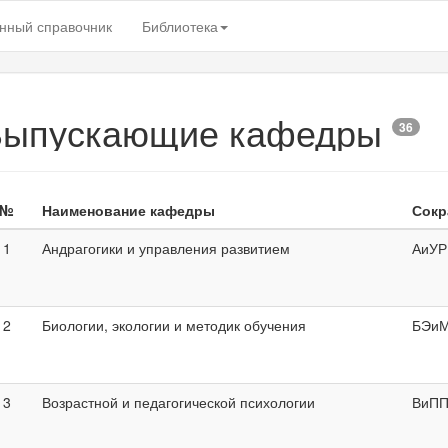
нный справочник
Библиотека
Выпускающие кафедры
36
№
Наименование кафедры
Сокр
1
Андрагогики и управления развитием
АиУР
2
Биологии, экологии и методик обучения
БЭи
3
Возрастной и педагогической психологии
ВиП