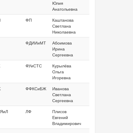
Юлия
Анатольевна
П
ФП
Каштанова
Светлана
Николаевна
ФДИИиМТ
Абоимова
Ирина
Сергеевна
К
ФУиСТС
Курылёва
Ольга
Игоревна
К
ФФКСиБЖ
Иванова
Светлана
Сергеевна
ЯиЛ
ЛФ
Плисов
Евгений
Владимирович