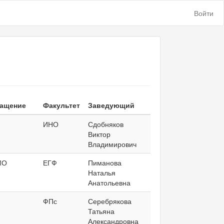
Войти
ащение
Факультет
Заведующий
ИНО
Сдобняков
Виктор
Владимирович
МО
ЕГФ
Пиманова
Наталья
Анатольевна
П
ФПс
Серебрякова
Татьяна
Александровна