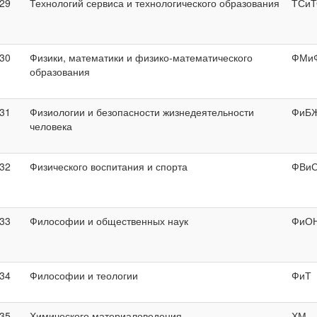
29
Технологий сервиса и технологического образования
ТСи
30
Физики, математики и физико-математического
ФМи
образования
31
Физиологии и безопасности жизнедеятельности
ФиБ
человека
32
Физического воспитания и спорта
ФВи
33
Философии и общественных наук
ФиО
34
Философии и теологии
ФиТ
35
Химического материаловедения
ХМ