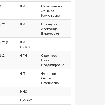
ТО
ФИТ
Самерханова
Эльвира
Камильевна
ЦСУ
ФИТ
Поначугин
Александр
Викторович
СУ (СПО)
ФИТ
(СПО)
ВИД
ФГН
Старикова
Нина
Владимировна
П
ФП
Фефелова
Олеся
Евгеньевна
ИНО
ЦМОиС