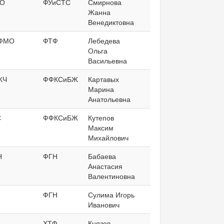
ТО
ФУиСТС
Смирнова
Жанна
Венедиктовна
ФМО
ФТФ
Лебедева
Ольга
Васильевна
ЖЧ
ФФКСиБЖ
Картавых
Марина
Анатольевна
С
ФФКСиБЖ
Кутепов
Максим
Михайлович
Н
ФГН
Бабаева
Анастасия
Валентиновна
ФГН
Сулима Игорь
Иванович
ХТФ
Князев